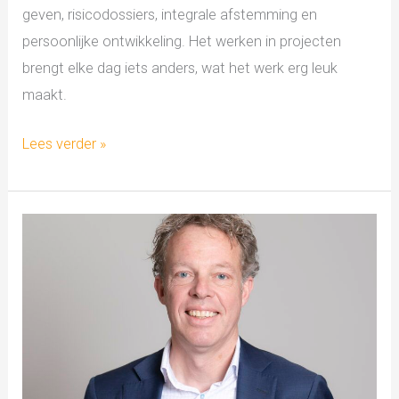
geven, risicodossiers, integrale afstemming en
persoonlijke ontwikkeling. Het werken in projecten
brengt elke dag iets anders, wat het werk erg leuk
maakt.
Lees verder »
Medewerker
in
de
spotlight…
Harry
aan
het