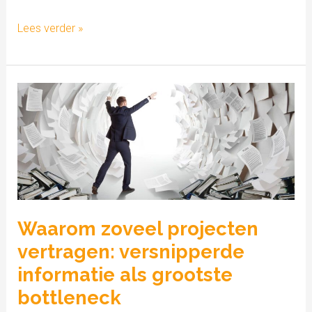
Lees verder »
Waarom
zoveel
projecten
vertragen:
versnipperde
informatie
als
Waarom zoveel projecten
grootste
vertragen: versnipperde
bottleneck
informatie als grootste
bottleneck