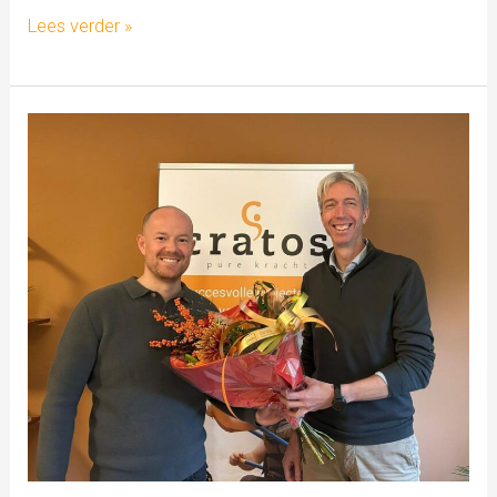
Lees verder »
Cratos
groeit,
even
voorstellen…