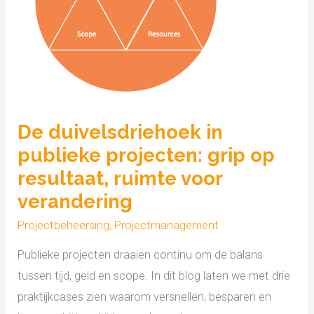
grip
op
resultaat,
ruimte
voor
verandering
De duivelsdriehoek in
publieke projecten: grip op
resultaat, ruimte voor
verandering
Projectbeheersing
,
Projectmanagement
Publieke projecten draaien continu om de balans
tussen tijd, geld en scope. In dit blog laten we met drie
praktijkcases zien waarom versnellen, besparen en