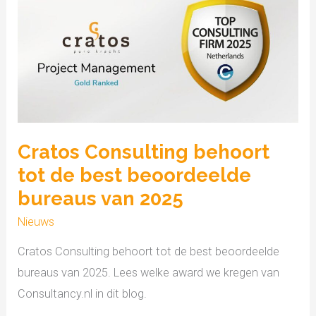
Consulting
behoort
tot
de
best
beoordeelde
bureaus
Cratos Consulting behoort
van
tot de best beoordeelde
2025
bureaus van 2025
Nieuws
Cratos Consulting behoort tot de best beoordeelde
bureaus van 2025. Lees welke award we kregen van
Consultancy.nl in dit blog.