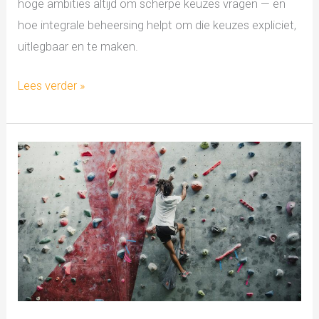
hoge ambities altijd om scherpe keuzes vragen — en
hoe integrale beheersing helpt om die keuzes expliciet,
uitlegbaar en te maken.
Lees verder »
Wendbaarheid
in
het
fysieke
domein:
integrale
projectbeheersing
in