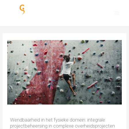
Ga
naar
de
inhoud
Wendbaarheid in het fysieke domein: integrale
projectbeheersing in complexe overheidsprojecten