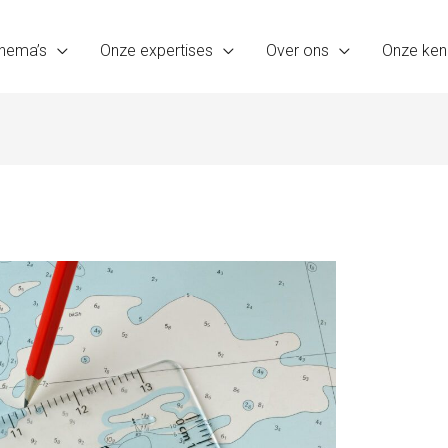
hema’s
Onze expertises
Over ons
Onze ken