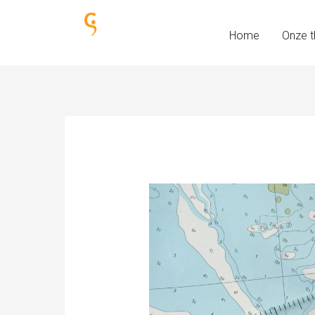
Ga
naar
Home
Onze t
de
inhoud