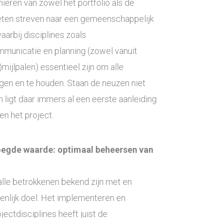
iëren van zowel het portfolio als de
oeten streven naar een gemeenschappelijk
aarbij disciplines zoals
unicatie en planning (zowel vanuit
)mijlpalen) essentieel zijn om alle
ijgen en te houden. Staan de neuzen niet
n ligt daar immers al een eerste aanleiding
en het project.
egde waarde: optimaal beheersen van
alle betrokkenen bekend zijn met en
lijk doel. Het implementeren en
ectdisciplines heeft juist de