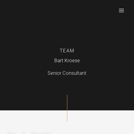
Ga
naar
de
inhoud
TEAM
Bart Kroese
Senior Consultant