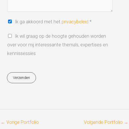
e
p
t
i
l
*
*
e
*
A
Ik ga akkoord met het
privacybeleid
.*
*
k
I
Ik wil graag op de hoogte gehouden worden
k
n
over voor mij interessante thema’s, expertises en
o
s
kennissessies
o
c
r
h
d
Verzenden
r
m
i
e
j
t
v
b
e
e
←
Vorige Portfolio
Volgende Portfolio
→
n
l