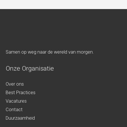
n
e
i
i
e
d
u
?
w
*
s
Samen op weg naar de wereld van morgen.
b
r
Onze Organisatie
i
e
Over ons
f
Best Practices
Vacatures
Contact
Duurzaamheid