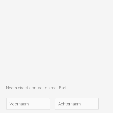
Neem direct contact op met Bart
N
a
V
A