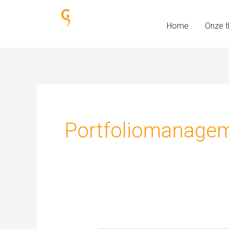
Ga
naar
Home
Onze t
de
inhoud
Portfoliomanage