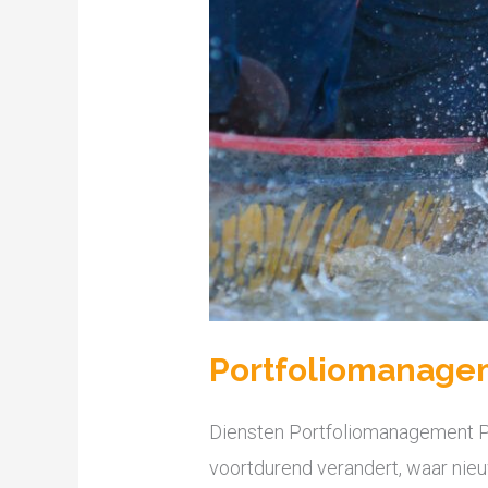
Portfoliomanage
Diensten Portfoliomanagement P
voortdurend verandert, waar nie