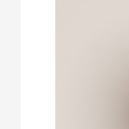
Perry
Schrijvers
van
Zenden