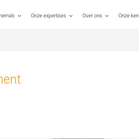
hema’s
Onze expertises
Over ons
Onze ken
ment