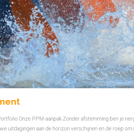
ment
ortfolio Onze PPM-aanpak Zonder afstemming ben je nerg
uwe uitdagingen aan de horizon verschijnen en de roep om