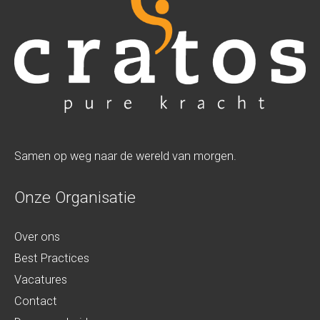
*
s
b
r
i
e
f
Samen op weg naar de wereld van morgen.
Onze Organisatie
Over ons
Best Practices
Vacatures
Contact