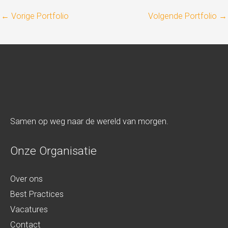
e
e
←
Vorige Portfolio
Volgende Portfolio
→
n
l
n
e
i
i
e
d
u
?
w
*
s
Samen op weg naar de wereld van morgen.
b
r
Onze Organisatie
i
e
Over ons
f
Best Practices
Vacatures
Contact