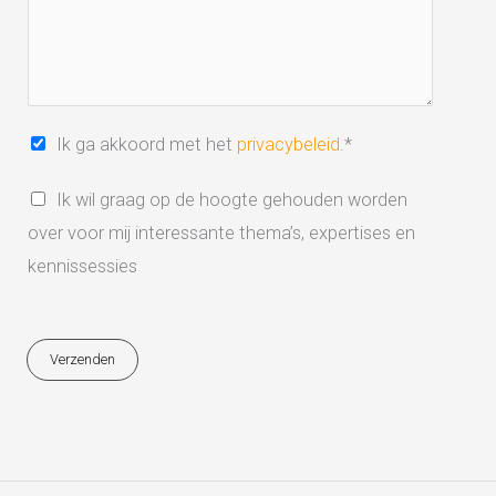
e
c
a
t
r
h
t
e
p
t
i
l
*
*
e
*
A
Ik ga akkoord met het
privacybeleid
.*
*
k
I
Ik wil graag op de hoogte gehouden worden
k
n
over voor mij interessante thema’s, expertises en
o
s
kennissessies
o
c
r
h
d
Verzenden
r
m
i
e
j
t
v
b