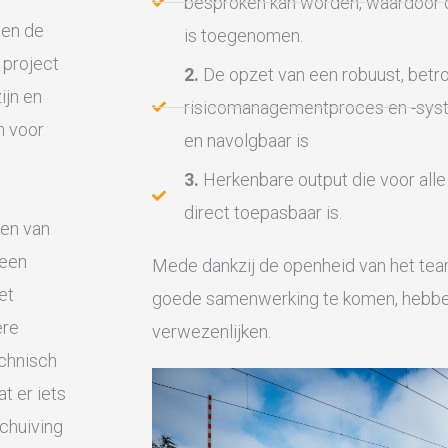
besproken kan worden, waardoor d
een de
is toegenomen.
 project
2.
De opzet van een robuust, bet
ijn en
risicomanagementproces en -syste
n voor
en navolgbaar is
3.
Herkenbare output die voor alle 
direct toepasbaar is.
gen van
reen
Mede dankzij de openheid van het tea
et
goede samenwerking te komen, hebben
ere
verwezenlijken.
echnisch
t er iets
chuiving