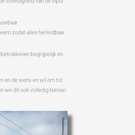
e volledigheid van de input
rouwbaar
em zodat alles herleidbaar
betrokkenen begrijpelijk en
m en de wens en wil om tot
 we dit ook volledig kunnen