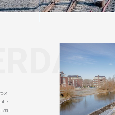
ERDAM
voor
atie
n van