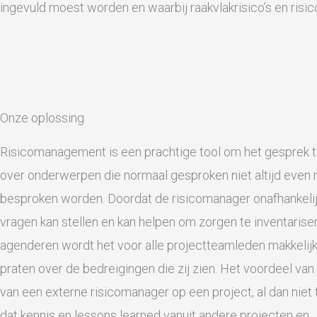
ingevuld moest worden en waarbij raakvlakrisico’s en risi
Onze oplossing
Risicomanagement is een prachtige tool om het gesprek t
over onderwerpen die normaal gesproken niet altijd even 
besproken worden. Doordat de risicomanager onafhankeli
vragen kan stellen en kan helpen om zorgen te inventarise
agenderen wordt het voor alle projectteamleden makkelij
praten over de bedreigingen die zij zien. Het voordeel van
van een externe risicomanager op een project, al dan niet tij
dat kennis en lessons learned vanuit andere projecten en