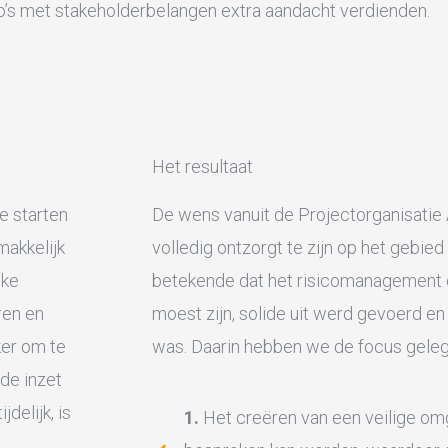
co’s met stakeholderbelangen extra aandacht verdienden.
Het resultaat
e starten
De wens vanuit de Projectorganisatie
makkelijk
volledig ontzorgt te zijn op het gebie
jke
betekende dat het risicomanagement 
ren en
moest zijn, solide uit werd gevoerd e
ker om te
was. Daarin hebben we de focus geleg
 de inzet
delijk, is
1.
Het creëren van een veilige omg