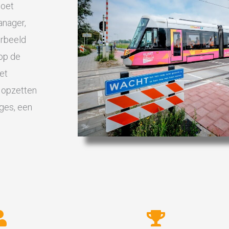
moet
anager,
orbeeld
op de
et
t opzetten
ges, een